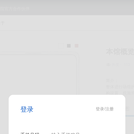
剧院官方合作伙伴
关于
本馆概
热度：
113

简介：
整体进行场馆
构设置、视频
登录
相关截图
登录/注册