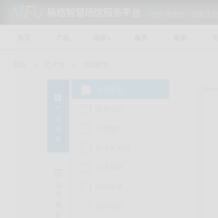
故宫博物馆、国家大
首页
产品
场馆+
服务
案例
首页
>
艺术类 >
功能模块
本馆概览

产
最新动态
品
门票预约
模
块
数字艺术馆
艺术展览

运
在线购票
维
服
艺术商店
务