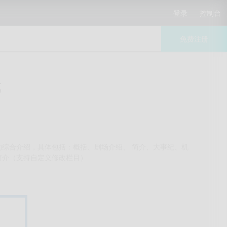
登录
控制台
免费注册
览
的综合介绍，具体包括：概括、剧场介绍、 简介、大事纪、机
简介（支持自定义修改栏目）